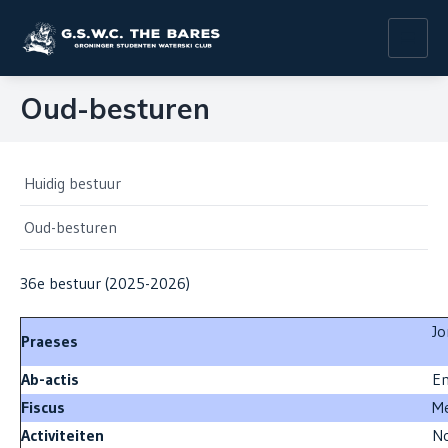
Toggl
navig
Oud-besturen
Huidig bestuur
Oud-besturen
36e bestuur (2025-2026)
Jo
Praeses
Ab-actis
E
Fiscus
Me
Activiteiten
N