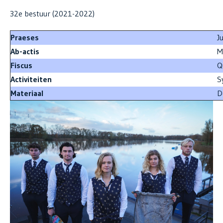
32e bestuur (2021-2022)
Praeses
J
Ab-actis
M
Fiscus
Q
Activiteiten
S
Materiaal
D