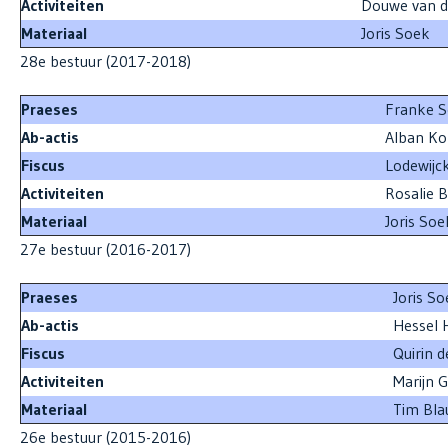
Activiteiten
Douwe van d
Materiaal
Joris Soek
28e bestuur (2017-2018)
Praeses
Fran
Ab-actis
Alban Ko
Fiscus
Lodewijck
Activiteiten
Rosalie 
Materiaal
Joris Soe
27e bestuur (2016-2017)
Praeses
Jo
Ab-actis
Hessel
Fiscus
Quirin d
Activiteiten
Marijn G
Materiaal
Tim Bl
26e bestuur (2015-2016)