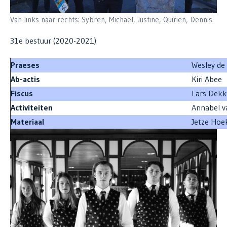
Van links naar rechts: Sybren, Michael, Justine, Quirien, Dennis
31e bestuur (2020-2021)
Praeses
Wesley de
Ab-actis
Kiri Abee
Fiscus
Lars Dekk
Activiteiten
Annabel v
Materiaal
Jetze Hoe