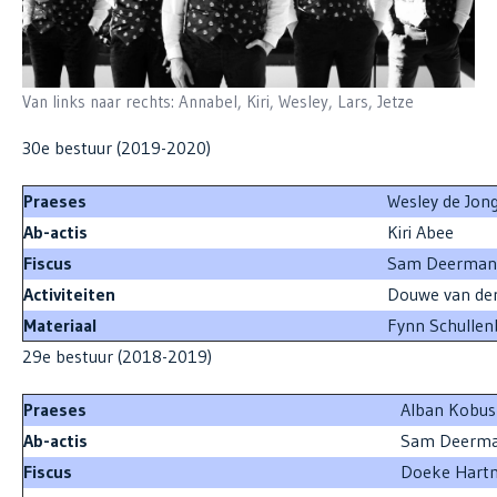
Van links naar rechts: Annabel, Kiri, Wesley, Lars, Jetze
30e bestuur (2019-2020)
Praeses
Wesl
Ab-actis
Kiri Abee
Fiscus
Sam Deerman
Activiteiten
Douwe van de
Materiaal
Fynn Schullen
29e bestuur (2018-2019)
Praeses
Alb
Ab-actis
Sam Deerm
Fiscus
Doeke Hart