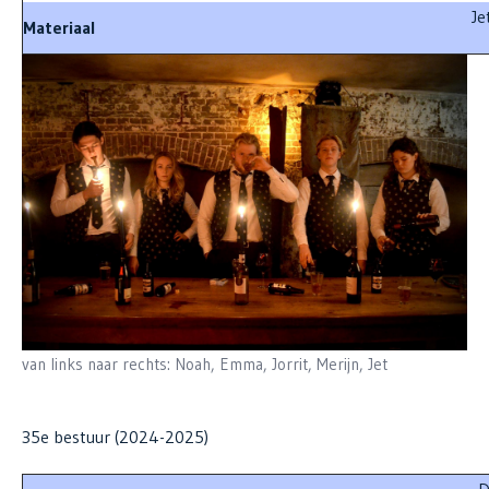
Je
Materiaal
van links naar rechts: Noah, Emma, Jorrit, Merijn, Jet
35e bestuur (2024-2025)
D