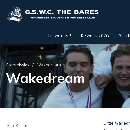
Lid worden!
Keiweek 2026
Gesch
Commissies
Wakedream
Wakedream
Onze Wakedre
Pro-Beren