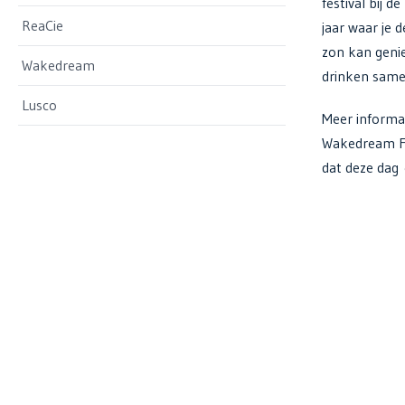
festival bij 
ReaCie
jaar waar je d
zon kan geni
Wakedream
drinken same
Lusco
Meer informat
Wakedream Fe
dat deze dag