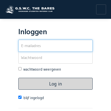
Toggl
navig
Inloggen
wachtwoord weergeven
Log in
blijf ingelogd